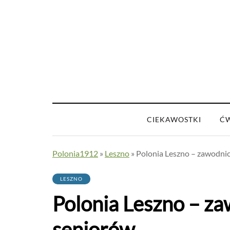
CIEKAWOSTKI
ĆW
Polonia1912
»
Leszno
»
Polonia Leszno – zawodnic
LESZNO
Polonia Leszno – za
seniorów