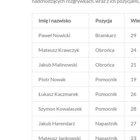
nadchodzących rozgrywkach, wraz z ich pozycjami,
Imię i nazwisko
Pozycja
Wie
Paweł Nowicki
Bramkarz
29
Mateusz Krawczyk
Obrońca
24
Jakub Malinowski
Obrońca
21
Piotr Nowak
Pomocnik
19
Łukasz Kaczmarek
Pomocnik
26
Szymon Kowalaszek
Pomocnik
28
Jakub Harendarz
Napastnik
27
Mateusz Jankowski
Napastnik
23