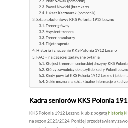
Piotr Nowak (pomocnik)
Paweł Nowicki (bramkarz)
Łukasz Kaczmarek (pomocnik)
Sztab szkoleniowy KKS Polonia 1912 Leszno
Trener główny
Asystent trenera
Trener bramkarzy
Fizjoterapeuta
Historia i znaczenie KKS Polonia 1912 Leszno
FAQ – najczęściej zadawane pytania
Kto jest trenerem seniorskiej drużyny KKS Polon
Którzy zawodnicy dołączyli do kadry Polonii Les
Kiedy powstał KKS Polonia 1912 Leszno i jakie ma
Gdzie można znaleźć aktualne informacje o kadrze
Kadra seniorów KKS Polonia 191
KKS Polonia 1912 Leszno, klub z bogatą
historią k
na sezon 2023/2024. Poniżej przedstawiamy zawo