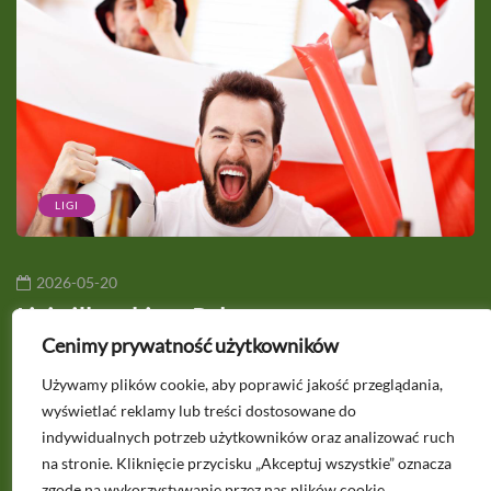
LIGI
2026-05-20
i
Ligi piłkarskie w Polsce
R
w
Cenimy prywatność użytkowników
Używamy plików cookie, aby poprawić jakość przeglądania,
wyświetlać reklamy lub treści dostosowane do
Masz pytanie? Napisz na
indywidualnych potrzeb użytkowników oraz analizować ruch
kontakt@polonia1912.pl
na stronie. Kliknięcie przycisku „Akceptuj wszystkie” oznacza
zgodę na wykorzystywanie przez nas plików cookie.