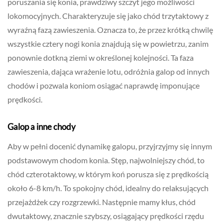
poruszania się konia, prawdziwy szczyt jego możliwości
lokomocyjnych. Charakteryzuje się jako chód trzytaktowy z
wyraźną fazą zawieszenia. Oznacza to, że przez krótką chwilę
wszystkie cztery nogi konia znajdują się w powietrzu, zanim
ponownie dotkną ziemi w określonej kolejności. Ta faza
zawieszenia, dająca wrażenie lotu, odróżnia galop od innych
chodów i pozwala koniom osiągać naprawdę imponujące
prędkości.
Galop a inne chody
Aby w pełni docenić dynamikę galopu, przyjrzyjmy się innym
podstawowym chodom konia. Stęp, najwolniejszy chód, to
chód czterotaktowy, w którym koń porusza się z prędkością
około 6-8 km/h. To spokojny chód, idealny do relaksujących
przejażdżek czy rozgrzewki. Następnie mamy kłus, chód
dwutaktowy, znacznie szybszy, osiągający prędkości rzędu