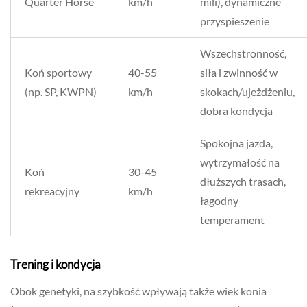
Quarter Horse
km/h
mili), dynamiczne
przyspieszenie
Wszechstronność,
Koń sportowy
40-55
siła i zwinność w
(np. SP, KWPN)
km/h
skokach/ujeżdżeniu,
dobra kondycja
Spokojna jazda,
wytrzymałość na
Koń
30-45
dłuższych trasach,
rekreacyjny
km/h
łagodny
temperament
Trening i kondycja
Obok genetyki, na szybkość wpływają także wiek konia