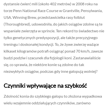
dystansie ćwierć mili (około 402 metrów) w 2008 roku na
torze Penn National Race Course w Grantville, Pensylwania,
USA. Winning Brew, przedstawicielka rasy folblut
(Thoroughbred), udowodniła, do jakich osiągów zdolne są te
wspaniałe zwierzęta w sprincie. Ten rekord to świadectwo nie
tylko genetycznych predyspozycji, ale także precyzyjnego
treningu i doskonałej kondycji. To, że żywe zwierzę ważące
kilkaset kilogramów potrafi osiągnąć ponad 70 km/h, zawsze
budzi podziw i szacunek dla fizjologii koni. Zastanawialiście
się, co sprawia, że niektóre konie są zdolne do tak
niezwykłych osiągów, podczas gdy inne galopują wolniej?
Czynniki wpływające na szybkość
Zdolność konia do szybkiego galopu to złożona wypadkowa
wielu wzajemnie oddziałujących czynników, zarówno