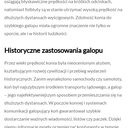
osiągają błyskawiczne prędkości na krótkich odcinkach,
natomiast folbluty są w stanie utrzymać wysoką prędkość na
dłuższych dystansach wyścigowych. Zdolność konia do
szybkiego galopu miała ogromne znaczenie nie tylko w
sporcie, ale i w historii ludzkości.
Historyczne zastosowania galopu
Przez wieki prędkość konia była nieocenionym atutem,
kształtującym rozwój cywilizacji i przebieg wydarzeń
historycznych. Zanim wynaleziono samochody czy samoloty,
koń był najszybszym środkiem transportu lądowego, a galop
– jego najefektywniejszym sposobem przemieszczania się na
dłuższych dystansach. W poczcie konnej i systemach
komunikacji galopujący koń gwarantował szybkie
dostarczanie ważnych wiadomości, listów czy paczek. Dzięki
niemu informacje mogły przemierzać kontynenty w tempie,